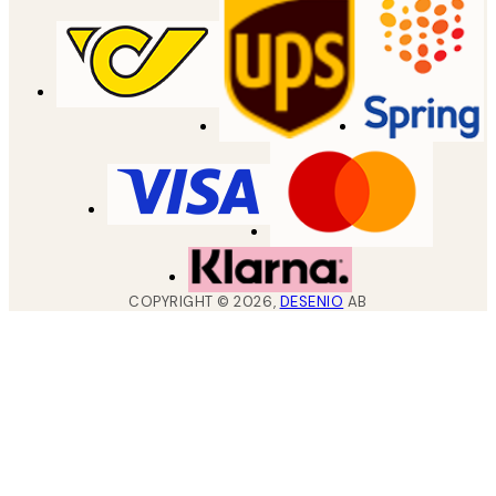
COPYRIGHT ©
2026
,
DESENIO
AB