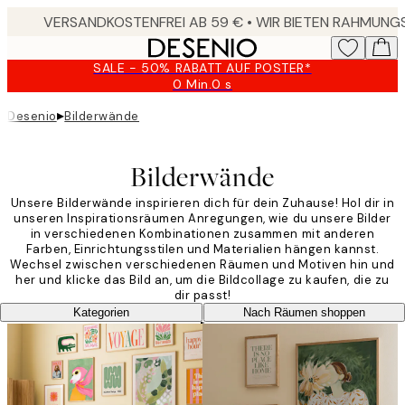
Skip
to
main
SALE - 50% RABATT AUF POSTER*
content.
0 Min.
0 s
Gültig
bis:
▸
Desenio
Bilderwände
2026-
08-
09
Bilderwände
Unsere Bilderwände inspirieren dich für dein Zuhause! Hol dir in
unseren Inspirationsräumen Anregungen, wie du unsere Bilder
in verschiedenen Kombinationen zusammen mit anderen
Farben, Einrichtungsstilen und Materialien hängen kannst.
Wechsel zwischen verschiedenen Räumen und Motiven hin und
her und klicke das Bild an, um die Bildcollage zu kaufen, die zu
dir passt!
Kategorien
Nach Räumen shoppen