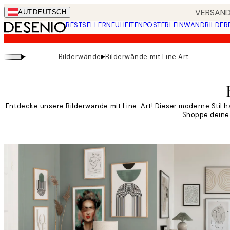
Skip
VERSANDK
AUT
DEUTSCH
to
BESTSELLER
NEUHEITEN
POSTER
LEINWANDBILDER
main
content.
▸
▸
Bilderwände
Bilderwände mit Line Art
Entdecke unsere Bilderwände mit Line-Art! Dieser moderne Stil hat
Shoppe deine 