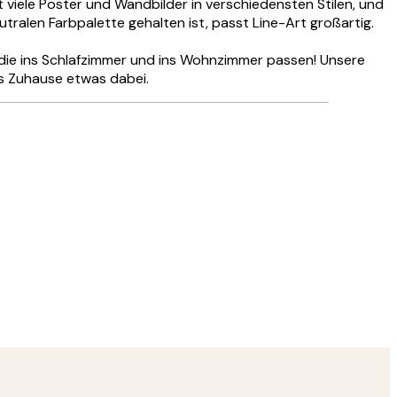
 viele Poster und Wandbilder in verschiedensten Stilen, und
tralen Farbpalette gehalten ist, passt Line-Art großartig.
 die ins Schlafzimmer und ins Wohnzimmer passen! Unsere
es Zuhause etwas dabei.
Verifizierter Käufer
Hat alles su
28 Mai
Ulrike L