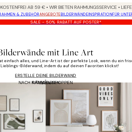
OSTENFREI AB 59 € • WIR BIETEN RAHMUNGSSERVICE • LIE
RAHMEN & ZUBEHÖR
ANGEBOTE
BILDERWÄNDE
INSPIRATION
FÜR UNT
SALE - 50% RABATT AUF POSTER*
Bilderwände mit Line Art
 einfach alles, und Line-Art ist der perfekte Look, wenn du ein fri
Lieblings-Bilderwand, indem du auf deinen Favoriten klickst!
ERSTELLE DEINE BILDERWAND
NACH RÄUMEN SHOPPEN
KATEGORIEN
Kachel