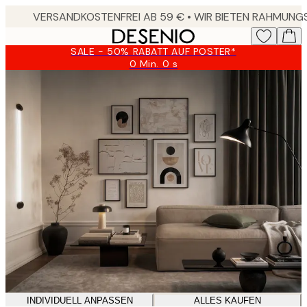
Skip
to
main
SALE - 50% RABATT AUF POSTER*
content.
0 Min.
0 s
Gültig
bis:
2026-
08-
10
INDIVIDUELL ANPASSEN
ALLES KAUFEN