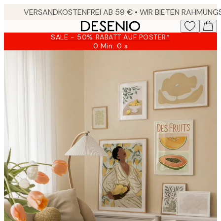
Skip
to
main
SALE - 50% RABATT AUF POSTER*
content.
0 Min.
0 s
Gültig
bis:
2026-
08-
09