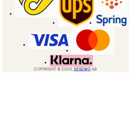
COPYRIGHT ©
2026
,
DESENIO
AB