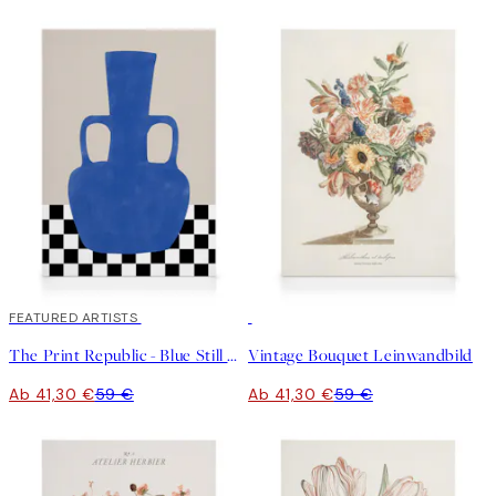
30%*
FEATURED ARTISTS
30%*
The Print Republic - Blue Still Life Poster No2 Leinwandbild
Vintage Bouquet Leinwandbild
Ab 41,30 €
59 €
Ab 41,30 €
59 €