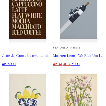
30%*
FEATURED ARTISTS
Caffè del Cuore Leinwandbild
Maarten Leon - We Ride Until Dawn Leinwandbild
Ab 59 €
Ab 41,30 €
59 €