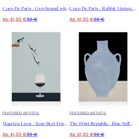
Coco De Paris - Greyhound with Wine Glass Leinwandbild
Coco De Paris - Rabbit Vintage Man Leinwandbild
Ab 41,30 €
59 €
Ab 41,30 €
59 €
30%*
FEATURED ARTISTS
30%*
FEATURED ARTISTS
Maarten Leon - Your Best Friends Forget You Get Old Leinwandbild
The Print Republic - Blue Still Life Poster No1 Leinwandbild
Ab 41,30 €
59 €
Ab 41,30 €
59 €