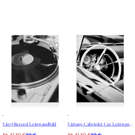
30%*
30%*
Vinyl Record Leinwandbild
Vintage Cabriolet Car Leinwandbild
Ab 41,30 €
59 €
Ab 41,30 €
59 €