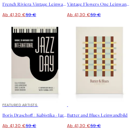
French Riviera Vintage Leinwandbild
Vintage Flowers One Leinwandbild
Ab 41,30 €
59 €
Ab 41,30 €
59 €
30%*
FEATURED ARTISTS
30%*
Boris Draschoff / Kubistika - Jazzy Days No2 Leinwandbild
Butter and Blues Leinwandbild
Ab 41,30 €
59 €
Ab 41,30 €
59 €