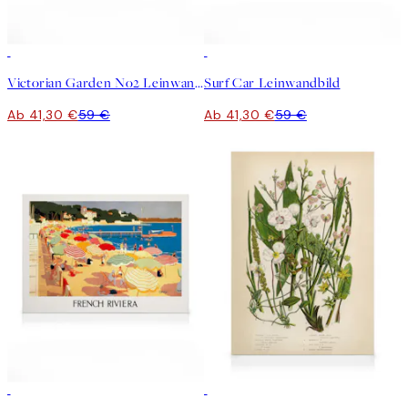
30%*
30%*
Victorian Garden No2 Leinwandbild
Surf Car Leinwandbild
Ab 41,30 €
59 €
Ab 41,30 €
59 €
30%*
30%*