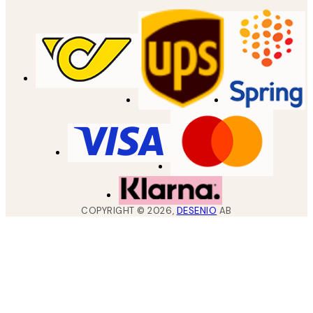
COPYRIGHT ©
2026
,
DESENIO
AB