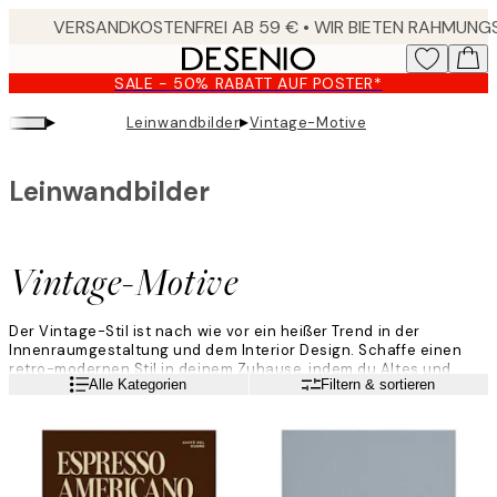
Skip
to
main
SALE - 50% RABATT AUF POSTER*
content.
▸
▸
Leinwandbilder
Vintage-Motive
Leinwandbilder
Vintage-Motive
Der Vintage-Stil ist nach wie vor ein heißer Trend in der
Innenraumgestaltung und dem Interior Design. Schaffe einen
retro-modernen Stil in deinem Zuhause, indem du Altes und
Weiterlesen
Alle Kategorien
Filtern & sortieren
Neues mit Hilfe unserer Leinwandbilder mit Vintage-Design
kombinierst. Schmücke deine Wände mit Bildern von Blumen und
Pflanzen, die an alte Poster aus dem Biologieunterricht erinnern,
oder mit Bildern von Orten und Umgebungen aus einer
vergangenen Zeit.