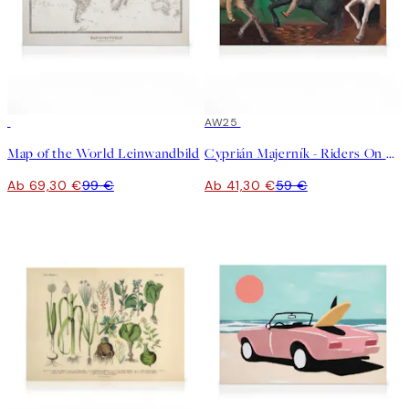
30%*
30%*
AW25
Map of the World Leinwandbild
Cyprián Majerník - Riders On Horses Leinwandbild
Ab 69,30 €
99 €
Ab 41,30 €
59 €