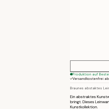
50x70 cm
70x70 cm
70x100 cm
100x140 cm
135x135 cm
Produktion auf Beste
Versandkostenfrei a
Braunes abstaktes Le
Ein abstraktes Kunst
bringt. Dieses Leinwan
Kunstkollektion.