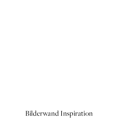
50%*
Fading Florals No2 Poster
Ab 9,98 €
19,95 €
Bilderwand Inspiration