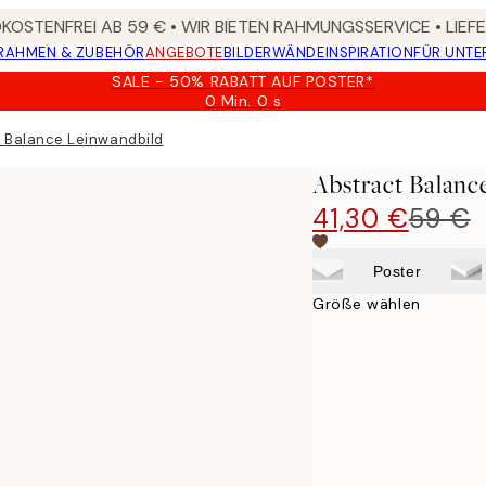
OSTENFREI AB 59 € • WIR BIETEN RAHMUNGSSERVICE • LIE
RAHMEN & ZUBEHÖR
ANGEBOTE
BILDERWÄNDE
INSPIRATION
FÜR UNT
SALE - 50% RABATT AUF POSTER*
0 Min.
0 s
Gültig
bis:
 Balance Leinwandbild
2026-
08-
Abstract Balanc
09
41,30 €
59 €
Poster
Größe wählen