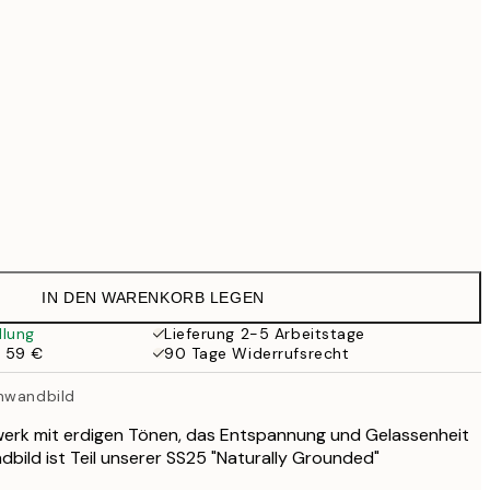
69,30 €
99 €
111,30 €
159 €
118,30 €
169 €
363,30 €
519 €
545,30 €
Kein Rahmen
779 €
IN DEN WARENKORB LEGEN
llung
Lieferung 2-5 Arbeitstage
b 59 €
90 Tage Widerrufsrecht
inwandbild
werk mit erdigen Tönen, das Entspannung und Gelassenheit
dbild ist Teil unserer SS25 "Naturally Grounded"