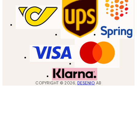
COPYRIGHT ©
2026
,
DESENIO
AB