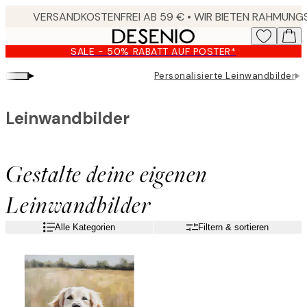
Skip
to
main
SALE - 50% RABATT AUF POSTER*
content.
▸
▸
Personalisierte Leinwandbilder
G
Leinwandbilder
Gestalte deine eigenen
Leinwandbilder
Alle Kategorien
Filtern & sortieren