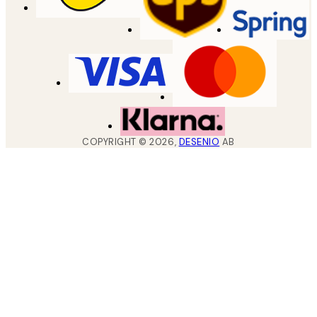
COPYRIGHT ©
2026
,
DESENIO
AB