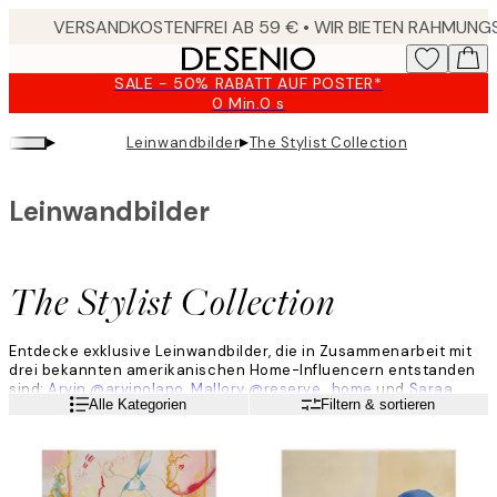
Skip
to
main
SALE - 50% RABATT AUF POSTER*
content.
0 Min.
0 s
Gültig
bis:
▸
▸
Leinwandbilder
The Stylist Collection
2026-
08-
09
Leinwandbilder
The Stylist Collection
Entdecke exklusive Leinwandbilder, die in Zusammenarbeit mit
drei bekannten amerikanischen Home-Influencern entstanden
sind:
Arvin @arvinolano
,
Mallory @reserve_home
und
Saraa
Weiterlesen
Alle Kategorien
Filtern & sortieren
@sareish
.