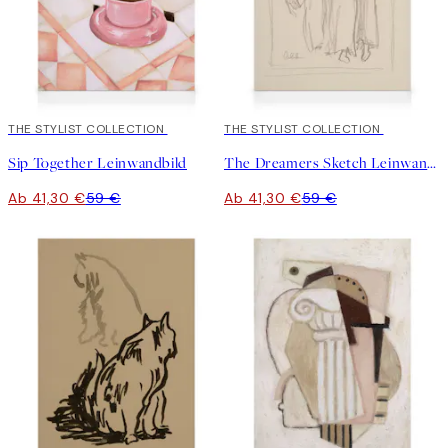
30%*
THE STYLIST COLLECTION
30%*
THE STYLIST COLLECTION
Sip Together Leinwandbild
The Dreamers Sketch Leinwandbild
Ab 41,30 €
59 €
Ab 41,30 €
59 €