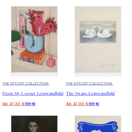
30%*
THE STYLIST COLLECTION
30%*
THE STYLIST COLLECTION
From My Corner Leinwandbild
The Swans Leinwandbild
Ab 41,30 €
59 €
Ab 41,30 €
59 €