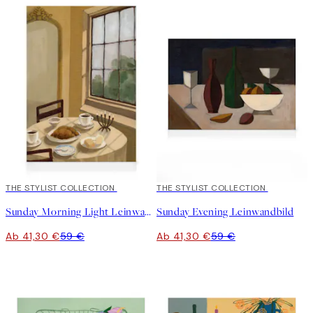
30%*
THE STYLIST COLLECTION
30%*
THE STYLIST COLLECTION
Sunday Morning Light Leinwandbild
Sunday Evening Leinwandbild
Ab 41,30 €
59 €
Ab 41,30 €
59 €