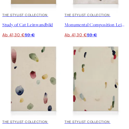
30%*
THE STYLIST COLLECTION
30%*
THE STYLIST COLLECTION
Study of Cat Leinwandbild
Monumental Composition Leinwandbild
Ab 41,30 €
59 €
Ab 41,30 €
59 €
30%*
THE STYLIST COLLECTION
30%*
THE STYLIST COLLECTION