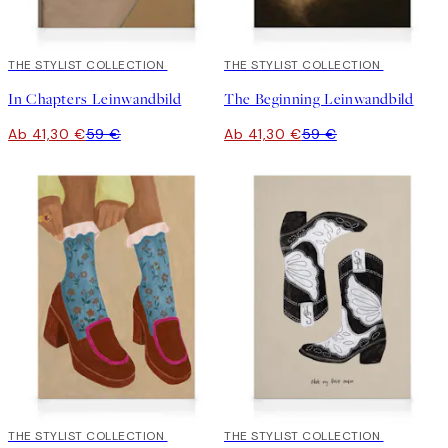
30%*
THE STYLIST COLLECTION
30%*
THE STYLIST COLLECTION
In Chapters Leinwandbild
The Beginning Leinwandbild
Ab 41,30 €
59 €
Ab 41,30 €
59 €
30%*
THE STYLIST COLLECTION
30%*
THE STYLIST COLLECTION