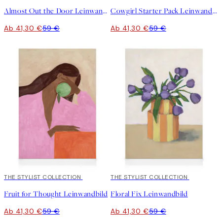
Almost Out the Door Leinwandbild
Cowgirl Starter Pack Leinwandbild
Ab 41,30 €
59 €
Ab 41,30 €
59 €
30%*
THE STYLIST COLLECTION
30%*
THE STYLIST COLLECTION
Fruit for Thought Leinwandbild
Floral Fix Leinwandbild
Ab 41,30 €
59 €
Ab 41,30 €
59 €