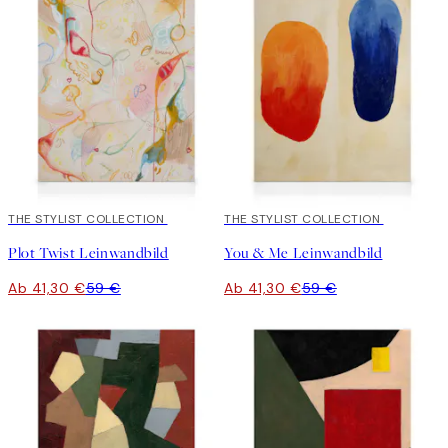
30%*
THE STYLIST COLLECTION
30%*
THE STYLIST COLLECTION
Plot Twist Leinwandbild
You & Me Leinwandbild
Ab 41,30 €
59 €
Ab 41,30 €
59 €