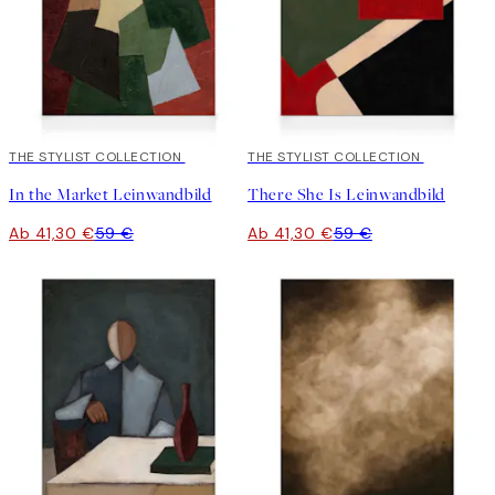
30%*
THE STYLIST COLLECTION
30%*
THE STYLIST COLLECTION
In the Market Leinwandbild
There She Is Leinwandbild
Ab 41,30 €
59 €
Ab 41,30 €
59 €