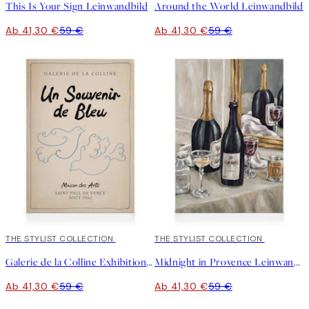
This Is Your Sign Leinwandbild
Around the World Leinwandbild
Ab 41,30 €
59 €
Ab 41,30 €
59 €
30%*
THE STYLIST COLLECTION
30%*
THE STYLIST COLLECTION
Galerie de la Colline Exhibition Leinwandbild
Midnight in Provence Leinwandbild
Ab 41,30 €
59 €
Ab 41,30 €
59 €