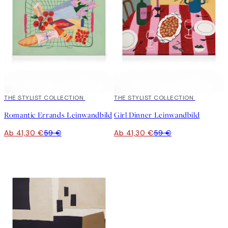
30%*
THE STYLIST COLLECTION
30%*
THE STYLIST COLLECTION
Romantic Errands Leinwandbild
Girl Dinner Leinwandbild
Ab 41,30 €
59 €
Ab 41,30 €
59 €