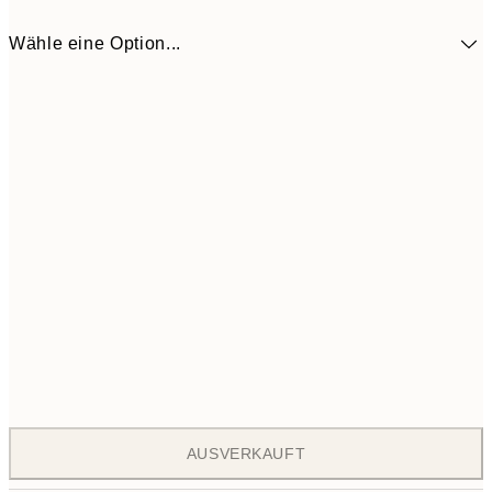
Wähle eine Option...
ONE SIZE
11
AUSVERKAUFT