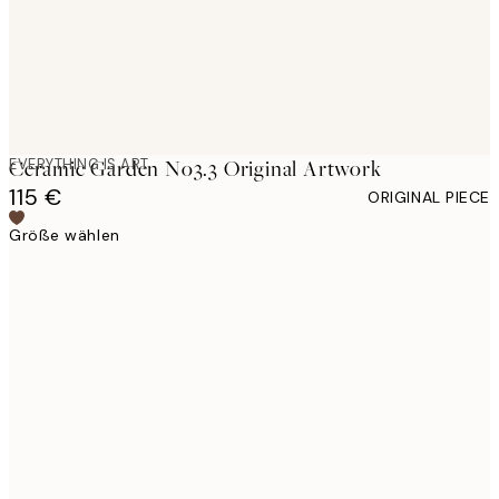
EVERYTHING IS ART
Ceramic Garden No3.3 Original Artwork
115 €
ORIGINAL PIECE
Größe wählen