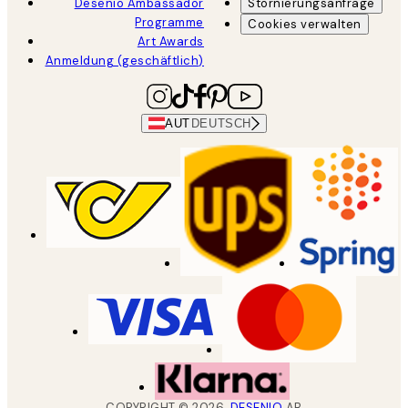
Desenio Ambassador
Stornierungsanfrage
Programme
Cookies verwalten
Art Awards
Anmeldung (geschäftlich)
AUT
DEUTSCH
COPYRIGHT ©
2026
,
DESENIO
AB