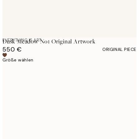
EVERYTHING IS ART
Dusk Meadow No1 Original Artwork
550 €
ORIGINAL PIECE
Größe wählen