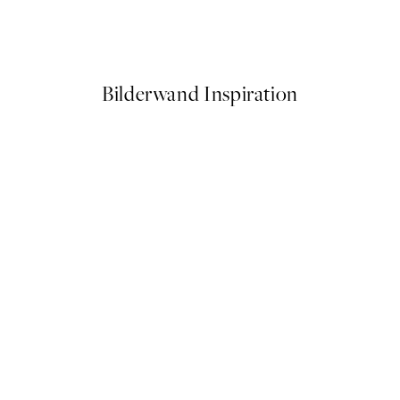
 No2 Poster
The Personality Worker Pers
Ab 25,56 €
31,95 €
Bilderwand Inspiration