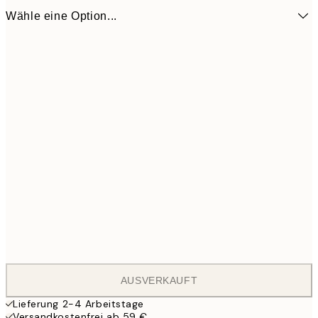
Wähle eine Option...
ONE SIZE
55
AUSVERKAUFT
Lieferung 2-4 Arbeitstage
Versandkostenfrei ab 59 €