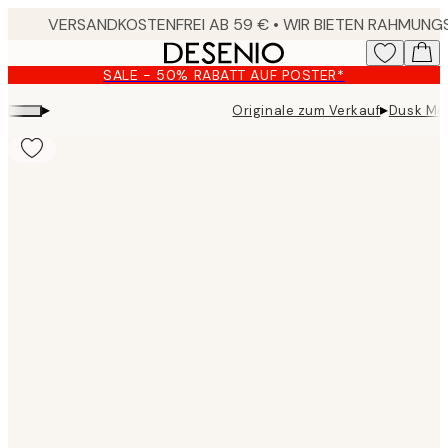
Skip
to
main
SALE - 50% RABATT AUF POSTER*
content.
▸
▸
Originale zum Verkauf
Dusk Mea
Product
images