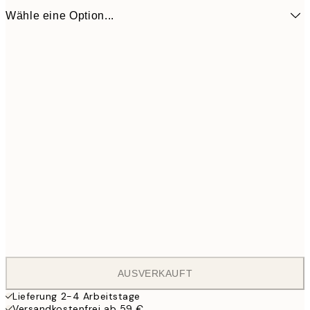
Wähle eine Option...
ONE SIZE
24
AUSVERKAUFT
Lieferung 2-4 Arbeitstage
Versandkostenfrei ab 59 €