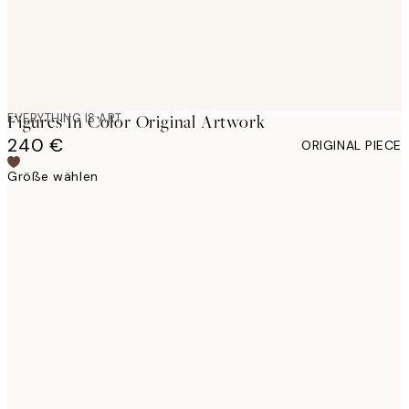
EVERYTHING IS ART
Figures In Color Original Artwork
240 €
ORIGINAL PIECE
Größe wählen