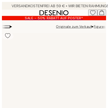
Skip
to
main
SALE - 50% RABATT AUF POSTER*
content.
▸
▸
Originale zum Verkauf
Figures 
Product
images