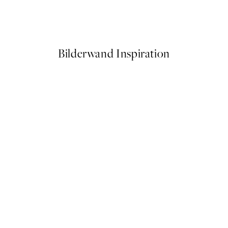
Soft Hands Poster
Ab 10,98 €
21,95 €
Bilderwand Inspiration