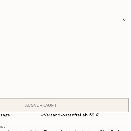
AUSVERKAUFT
82
stage
Versandkostenfrei ab 59 €
nst