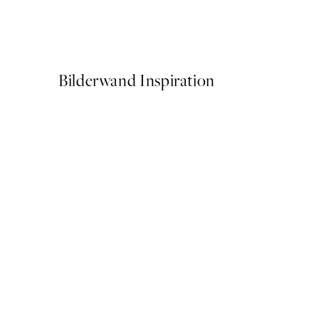
Soft Hands Poster
Ab 10,98 €
21,95 €
Bilderwand Inspiration