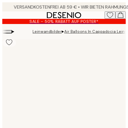
Skip
to
main
SALE - 50% RABATT AUF POSTER*
content.
▸
▸
Leinwandbilder
Air Balloons In Cappadocia Lein
Product
images