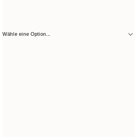
Wähle eine Option...
41,3
30x40 cm