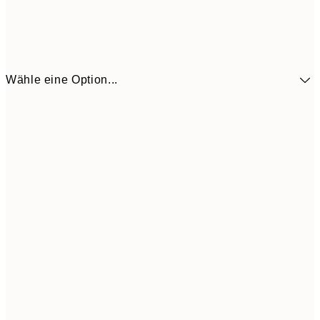
Wähle eine Option...
41,3
30x40 cm