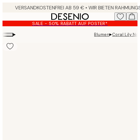
Skip
to
main
SALE - 50% RABATT AUF POSTER*
content.
▸
▸
Blumen
Coral Lily No
Product
images