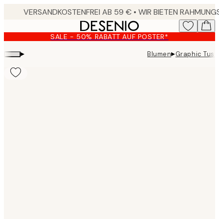
Skip
to
main
SALE - 50% RABATT AUF POSTER*
content.
▸
▸
Blumen
Graphic Tusc
Product
images