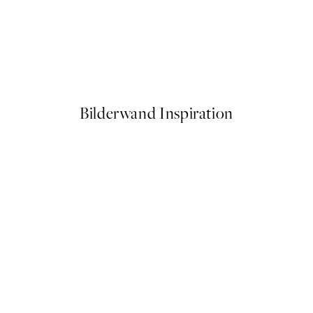
50%*
Soft Hands Poster
Ab 10,98 €
21,95 €
Bilderwand Inspiration