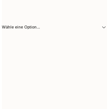
Wähle eine Option...
41,3
30x40 cm