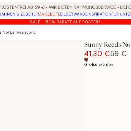
OSTENFREI AB 59 € • WIR BIETEN RAHMUNGSSERVICE • LIE
RAHMEN & ZUBEHÖR
ANGEBOTE
BILDERWÄNDE
INSPIRATION
FÜR UNT
SALE - 50% RABATT AUF POSTER*
 No1 Leinwandbild
Sunny Reeds No
41,30 €
59 €
Größe wählen