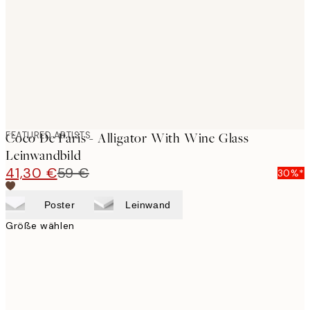
images
FEATURED ARTISTS
Coco De Paris - Alligator With Wine Glass
Leinwandbild
41,30 €
59 €
30%*
Poster
Leinwand
Größe wählen