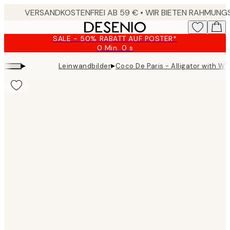
Skip
to
main
SALE - 50% RABATT AUF POSTER*
content.
0 Min.
0 s
Gültig
bis:
▸
▸
Leinwandbilder
Coco De Paris - Alligator with W
2026-
08-
09
Product