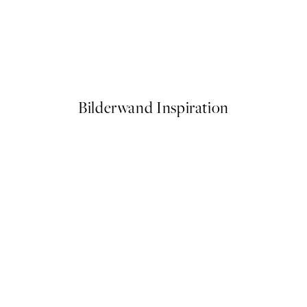
50%*
e Poster
Soft Couple Poster
Ab 7,50 €
15 €
Bilderwand Inspiration