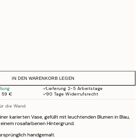
99 €
118,30 €
169 €
363,30 €
519 €
Kein Rahmen
IN DEN WARENKORB LEGEN
llung
Lieferung 2-5 Arbeitstage
b 59 €
90 Tage Widerrufsrecht
für die Wand
iner karierten Vase, gefüllt mit leuchtenden Blumen in Blau,
or einem rosafarbenen Hintergrund.
ursprünglich handgemalt.