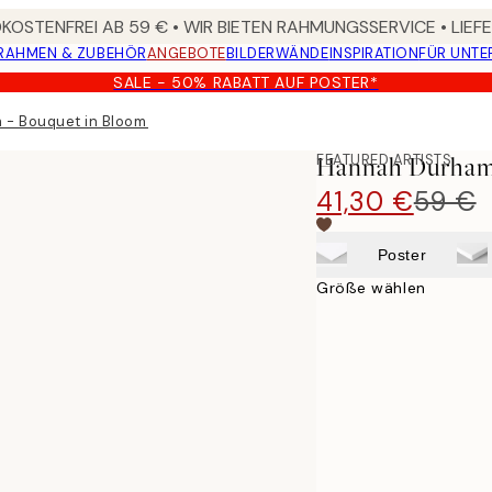
OSTENFREI AB 59 € • WIR BIETEN RAHMUNGSSERVICE • LIE
RAHMEN & ZUBEHÖR
ANGEBOTE
BILDERWÄNDE
INSPIRATION
FÜR UNT
SALE - 50% RABATT AUF POSTER*
- Bouquet in Bloom Leinwandbild
FEATURED ARTISTS
Hannah Durham 
41,30 €
59 €
Poster
Größe wählen