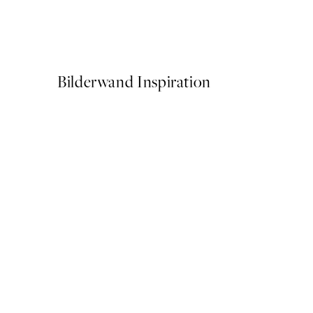
Caffeine and Confidence Po
Ab 9,98 €
19,95 €
Bilderwand Inspiration