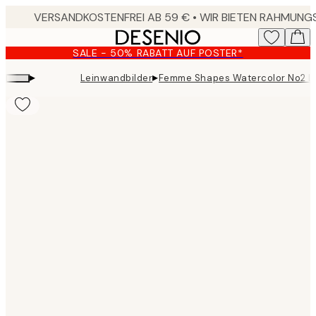
Skip
to
main
SALE - 50% RABATT AUF POSTER*
content.
▸
▸
Leinwandbilder
Femme Shapes Watercolor No2 L
Product
images