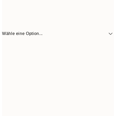
Wähle eine Option...
41,3
30x40 cm