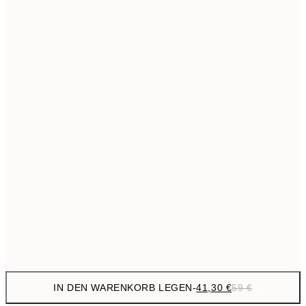
69,3
50x70 cm
Kein Rahmen
IN DEN WARENKORB LEGEN
-
41,30 €
59 €