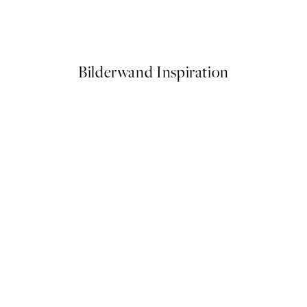
e Poster
Soft Couple Poster
Ab 7,50 €
15 €
Bilderwand Inspiration