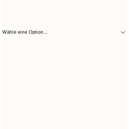
Wähle eine Option...
41,3
30x40 cm