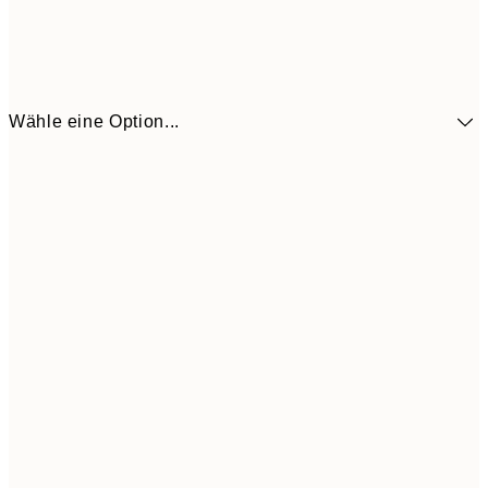
Wähle eine Option...
41,3
30x40 cm