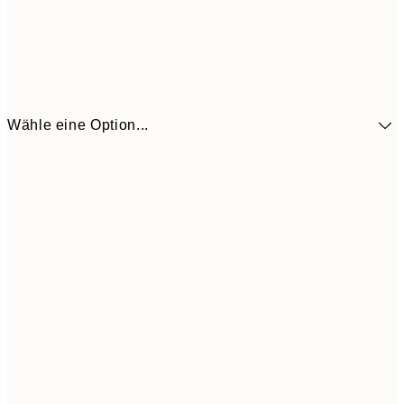
Wähle eine Option...
41,3
30x40 cm