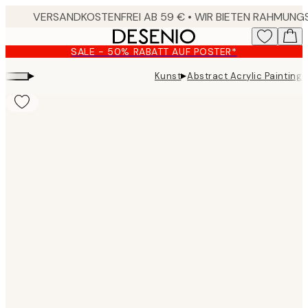
Skip
to
main
SALE - 50% RABATT AUF POSTER*
content.
▸
▸
Kunst
Abstract Acrylic Painting
Product
images