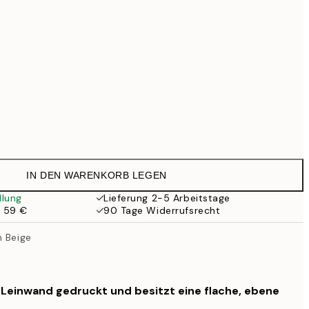
99 €
Kein Rahmen
IN DEN WARENKORB LEGEN
llung
Lieferung 2-5 Arbeitstage
b 59 €
90 Tage Widerrufsrecht
n Beige
f Leinwand gedruckt und besitzt eine flache, ebene