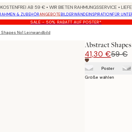
OSTENFREI AB 59 € • WIR BIETEN RAHMUNGSSERVICE • LIE
RAHMEN & ZUBEHÖR
ANGEBOTE
BILDERWÄNDE
INSPIRATION
FÜR UNT
SALE - 50% RABATT AUF POSTER*
 Shapes No1 Leinwandbild
Abstract Shapes
41,30 €
59 €
Poster
Größe wählen