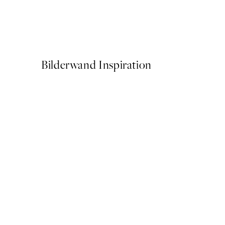
The Personality Worker Per
Ab 25,56 €
31,95 €
Bilderwand Inspiration