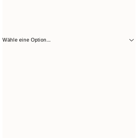
Wähle eine Option...
41,3
30x40 cm