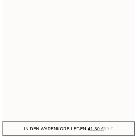
69,3
50x70 cm
Kein Rahmen
IN DEN WARENKORB LEGEN
-
41,30 €
59 €