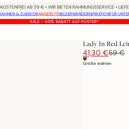
OSTENFREI AB 59 € • WIR BIETEN RAHMUNGSSERVICE • LIE
RAHMEN & ZUBEHÖR
ANGEBOTE
BILDERWÄNDE
INSPIRATION
FÜR UNT
SALE - 50% RABATT AUF POSTER*
Lady In Red Le
41,30 €
59 €
Größe wählen