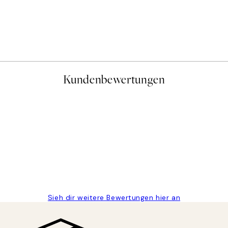
50%*
Caffeine and Confidence Po
Ab 9,98 €
19,95 €
Kundenbewertungen
gen
Sieh dir weitere Bewertungen hier an