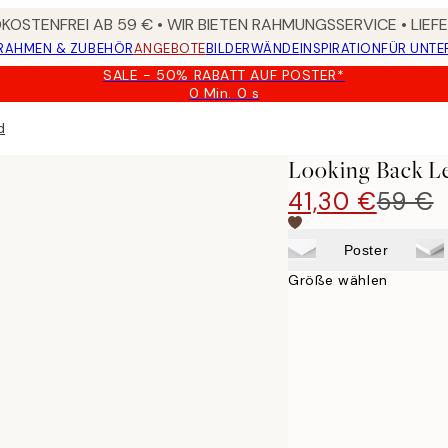
OSTENFREI AB 59 € • WIR BIETEN RAHMUNGSSERVICE • LIE
RAHMEN & ZUBEHÖR
ANGEBOTE
BILDERWÄNDE
INSPIRATION
FÜR UNT
SALE - 50% RABATT AUF POSTER*
0 Min.
0 s
Gültig
bis:
d
2026-
08-
Looking Back L
09
41,30 €
59 €
Poster
Größe wählen