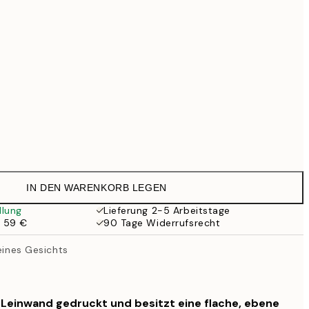
69,30 €
99 €
Kein Rahmen
IN DEN WARENKORB LEGEN
llung
Lieferung 2-5 Arbeitstage
b 59 €
90 Tage Widerrufsrecht
 eines Gesichts
f Leinwand gedruckt und besitzt eine flache, ebene