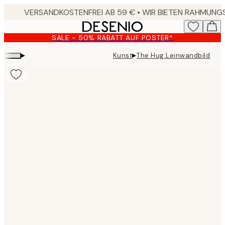
Skip
to
main
SALE - 50% RABATT AUF POSTER*
content.
▸
▸
Kunst
The Hug Leinwandbild
Product
images