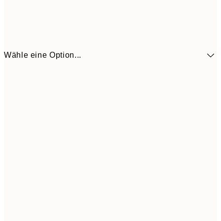
Wähle eine Option...
41,3
30x40 cm