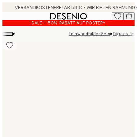
Skip
to
main
SALE - 50% RABATT AUF POSTER*
content.
▸
▸
Leinwandbilder Sets
Figures on 
Product
images