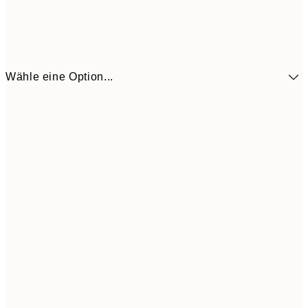
Wähle eine Option...
41,3
30x40 cm