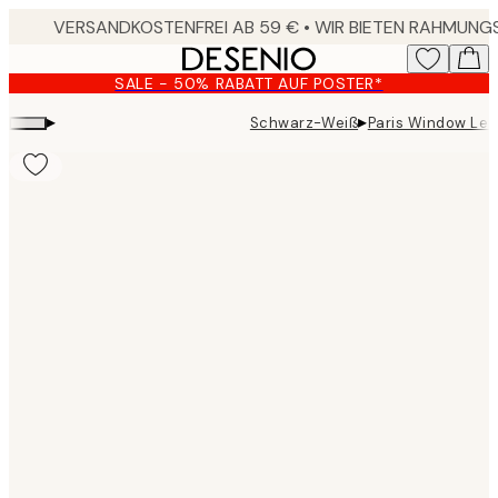
Skip
to
main
SALE - 50% RABATT AUF POSTER*
content.
▸
▸
Schwarz-Weiß
Paris Window Lei
Product
images