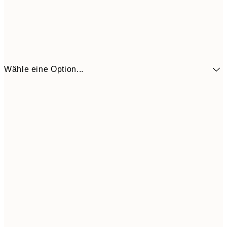
Wähle eine Option...
41,3
30x40 cm