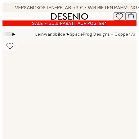
Skip
to
main
SALE - 50% RABATT AUF POSTER*
content.
▸
▸
Leinwandbilder
SpaceFrog Designs - Copper And
Product
images