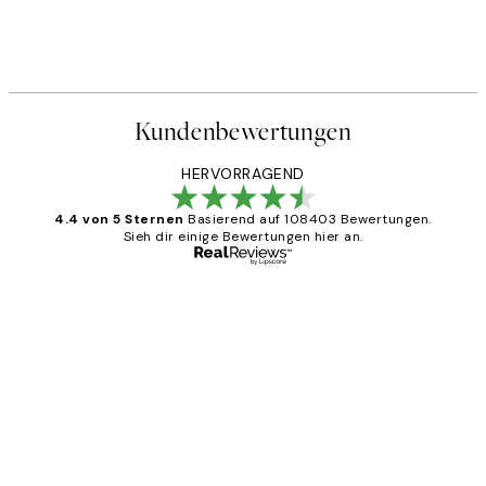
 No2 Poster
The Personality Worker Pers
Ab 25,56 €
31,95 €
Kundenbewertungen
HERVORRAGEND
4.4 von 5 Sternen
Basierend auf 108403 Bewertungen.
Sieh dir einige Bewertungen hier an.
Verifizierter Käufer
Kundenbewertungen
Great
1 Jun
Maja S