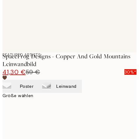
FEATURED ARTISTS
SpaceFrog Designs - Copper And Gold Mountains
Leinwandbild
41,30 €
59 €
30%*
Poster
Leinwand
Größe wählen