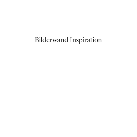
50%*
e Poster
Soft Couple Poster
Ab 7,50 €
15 €
Bilderwand Inspiration