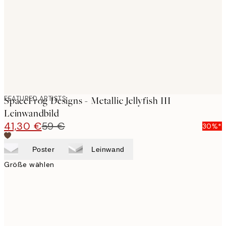
images
FEATURED ARTISTS
SpaceFrog Designs - Metallic Jellyfish III
Leinwandbild
41,30 €
59 €
30%*
Poster
Leinwand
Größe wählen