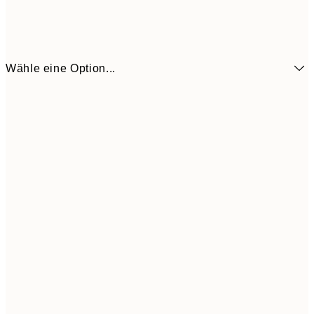
Wähle eine Option...
6,
21x30 cm
9,