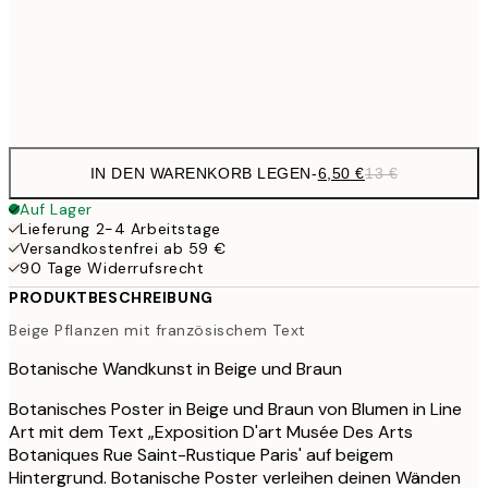
30x40 cm
19,
Frame
options
IN DEN WARENKORB LEGEN
-
6,50 €
13 €
Auf Lager
Lieferung 2-4 Arbeitstage
Versandkostenfrei ab 59 €
90 Tage Widerrufsrecht
PRODUKTBESCHREIBUNG
Beige Pflanzen mit französischem Text
Botanische Wandkunst in Beige und Braun
Botanisches Poster in Beige und Braun von Blumen in Line
Art mit dem Text „Exposition D'art Musée Des Arts
Botaniques Rue Saint-Rustique Paris' auf beigem
Hintergrund. Botanische Poster verleihen deinen Wänden