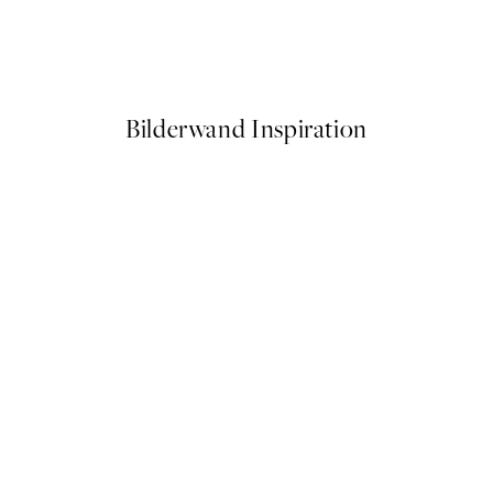
Vintage Sea Turtle Poster
Ab 3,98 €
7,95 €
Bilderwand Inspiration