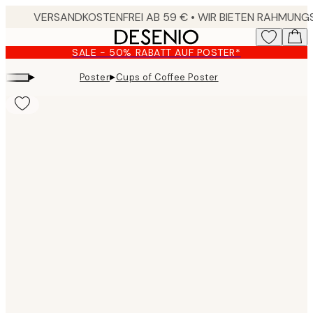
Skip
to
main
SALE - 50% RABATT AUF POSTER*
content.
▸
▸
Poster
Cups of Coffee Poster
Product
images