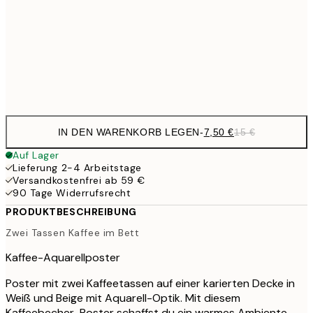
1
50x70 cm
Frame
options
IN DEN WARENKORB LEGEN
-
7,50 €
15 €
Auf Lager
Lieferung 2-4 Arbeitstage
Versandkostenfrei ab 59 €
90 Tage Widerrufsrecht
PRODUKTBESCHREIBUNG
Zwei Tassen Kaffee im Bett
Kaffee-Aquarellposter
Poster mit zwei Kaffeetassen auf einer karierten Decke in
Weiß und Beige mit Aquarell-Optik. Mit diesem
Kaffeebecher-Poster schaffst du ein warmes Ambiente.