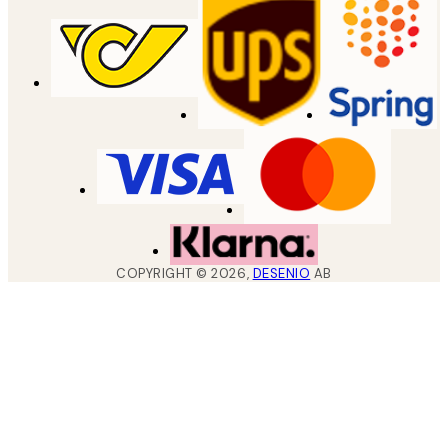
COPYRIGHT ©
2026
,
DESENIO
AB