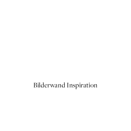
-70%
Outlet
 Poster
Poster - Altarpiece, No.1 by H
Ab 3,90 €
13 €
Bilderwand Inspiration