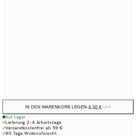
21x30 cm
9,
30x40 cm
19,
13,7
40x50 cm
27,
16,2
50x70 cm
32,
24,5
70x100 cm
Frame
options
IN DEN WARENKORB LEGEN
-
6,50 €
13 €
Auf Lager
Lieferung 2-4 Arbeitstage
Versandkostenfrei ab 59 €
90 Tage Widerrufsrecht