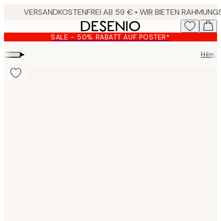
Skip
to
main
SALE - 50% RABATT AUF POSTER*
content.
▸
Hilma 
Product
images