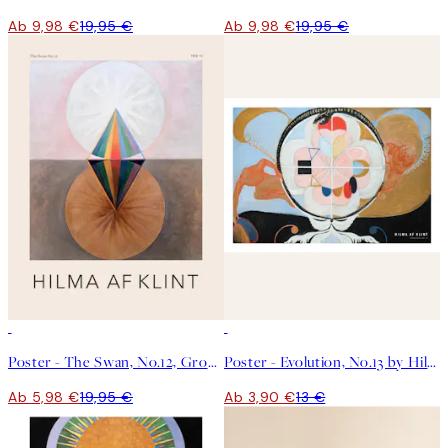
Ab 9,98 €
19,95 €
Ab 9,98 €
19,95 €
-70%
Outlet
-70%
Outlet
Poster - The Swan, No.12, Group IX SUW by Hilma af Klint
Poster - Evolution, No.13 by Hilma af Klint
Ab 5,98 €
19,95 €
Ab 3,90 €
13 €