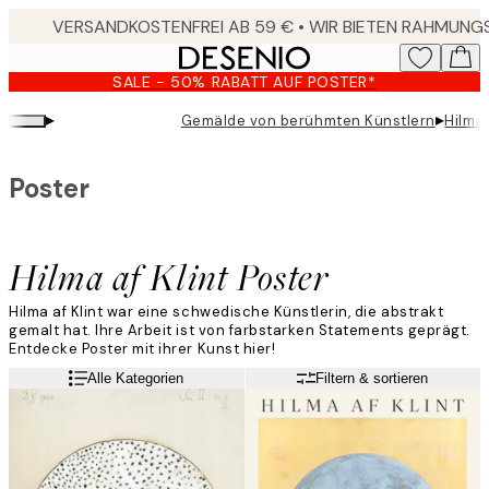
Skip
to
main
SALE - 50% RABATT AUF POSTER*
content.
▸
▸
Gemälde von berühmten Künstlern
Hilma 
Poster
Hilma af Klint Poster
Hilma af Klint war eine schwedische Künstlerin, die abstrakt
gemalt hat. Ihre Arbeit ist von farbstarken Statements geprägt.
Entdecke Poster mit ihrer Kunst hier!
Weiterlesen
Alle Kategorien
Filtern & sortieren