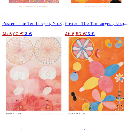
50%*
50%*
Poster - The Ten Largest, No.8, Adulthood by Hilma af Klint
Poster - The Ten Largest, No.3, Youth by Hilma af Klint
Ab 6,50 €
13 €
Ab 6,50 €
13 €
50%*
50%*