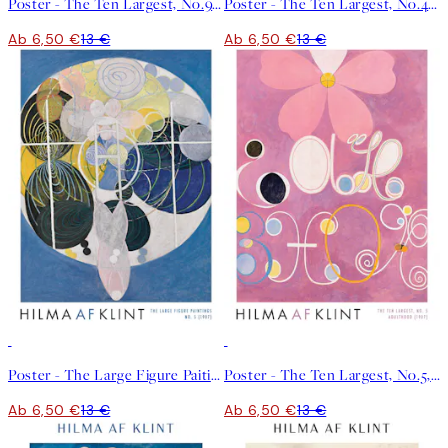
Poster - The Ten Largest, No.9, Old Age by Hilma af Klint
Poster - The Ten Largest, No.4, Youth by Hilma af Klint
Ab 6,50 €
13 €
Ab 6,50 €
13 €
50%*
50%*
Poster - The Large Figure Paitings No.5 by Hilma af Klint
Poster - The Ten Largest, No.5, Adulthood by Hilma af Klint
Ab 6,50 €
13 €
Ab 6,50 €
13 €