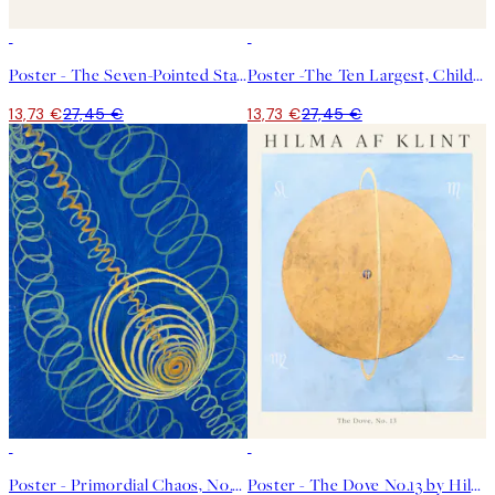
50%*
50%*
Poster - The Seven-Pointed Star No.1 by Hilma af Klint
Poster -The Ten Largest, Childhood, No.2 by Hilma af Klint Square
13,73 €
27,45 €
13,73 €
27,45 €
50%*
50%*
Poster - Primordial Chaos, No.16 by Hilma af Klint
Poster - The Dove No.13 by Hilma af Klint