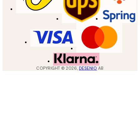
COPYRIGHT ©
2026
,
DESENIO
AB