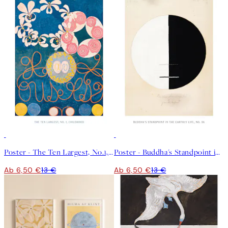
50%*
50%*
Poster - The Ten Largest, No.1, Childhood by Hilma af Klint
Poster - Buddha's Standpoint in the Earthly Life, No.3a by Hilma af Klint
Ab 6,50 €
13 €
Ab 6,50 €
13 €