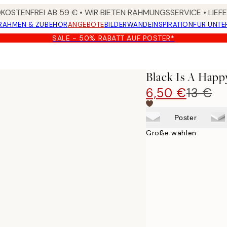
OSTENFREI AB 59 € • WIR BIETEN RAHMUNGSSERVICE • LIE
RAHMEN & ZUBEHÖR
ANGEBOTE
BILDERWÄNDE
INSPIRATION
FÜR UNT
SALE - 50% RABATT AUF POSTER*
Black Is A Happ
6,50 €
13 €
Poster
Größe wählen