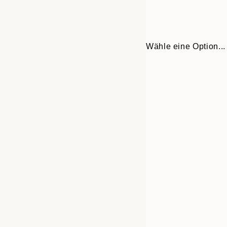
Wähle eine Option...
Frame
21x30 cm
options
30x40 cm