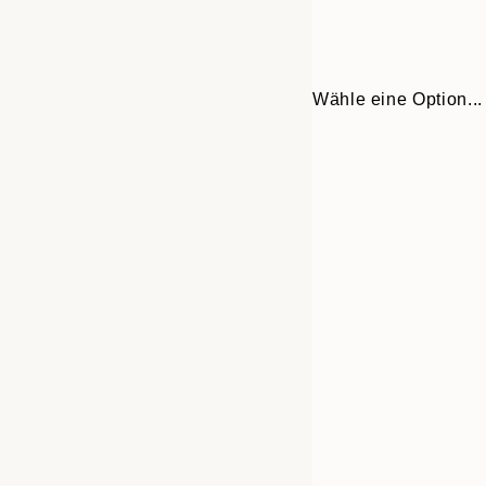
Wähle eine Option...
Frame
21x30 cm
options
30x40 cm