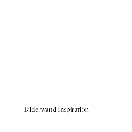
50%*
Elegant Vase Poster
Ab 6,50 €
13 €
Bilderwand Inspiration