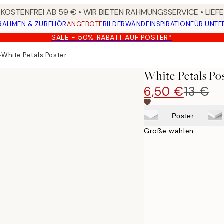
OSTENFREI AB 59 € • WIR BIETEN RAHMUNGSSERVICE • LIE
RAHMEN & ZUBEHÖR
ANGEBOTE
BILDERWÄNDE
INSPIRATION
FÜR UNT
SALE - 50% RABATT AUF POSTER*
▸
White Petals Poster
White Petals Po
6,50 €
13 €
Poster
Größe wählen