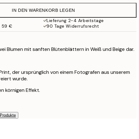
19,95 €
IN DEN WARENKORB LEGEN
16,23 €
32,45 €
Lieferung 2-4 Arbeitstage
b 59 €
90 Tage Widerrufsrecht
wei Blumen mit sanften Blütenblättern in Weiß und Beige dar.
r Print, der ursprünglich von einem Fotografen aus unserem
reiert wurde.
n körnigen Effekt.
 Produkte