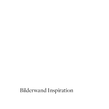
50%*
World Map Grey Watercolor
Ab 6,50 €
13 €
Bilderwand Inspiration