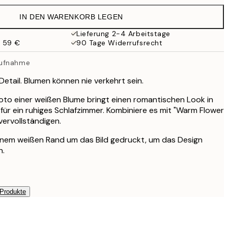
19,95 €
IN DEN WARENKORB LEGEN
13,73 €
27,45 €
Lieferung 2-4 Arbeitstage
b 59 €
90 Tage Widerrufsrecht
16,23 €
32,45 €
aufnahme
etail. Blumen können nie verkehrt sein.
to einer weißen Blume bringt einen romantischen Look in
 für ein ruhiges Schlafzimmer. Kombiniere es mit "Warm Flower
ervollständigen.
einem weißen Rand um das Bild gedruckt, um das Design
n.
 Produkte