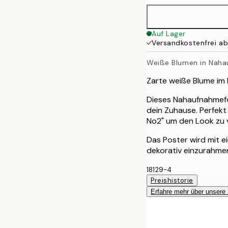
40x50 cm
Auf Lager
Versandkostenfrei a
50x70 cm
Weiße Blumen in Nah
Zarte weiße Blume im D
Dieses Nahaufnahmefo
dein Zuhause. Perfekt
No2" um den Look zu v
Das Poster wird mit 
dekorativ einzurahme
18129-4
Preishistorie
Erfahre mehr über unsere