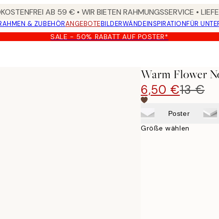
OSTENFREI AB 59 € • WIR BIETEN RAHMUNGSSERVICE • LIE
RAHMEN & ZUBEHÖR
ANGEBOTE
BILDERWÄNDE
INSPIRATION
FÜR UNT
SALE - 50% RABATT AUF POSTER*
Warm Flower No
6,50 €
13 €
Poster
Größe wählen