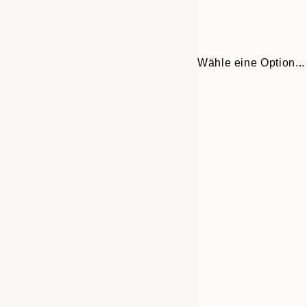
Wähle eine Option...
Frame
21x30 cm
options
30x40 cm