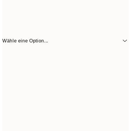
Wähle eine Option...
6,
21x30 cm