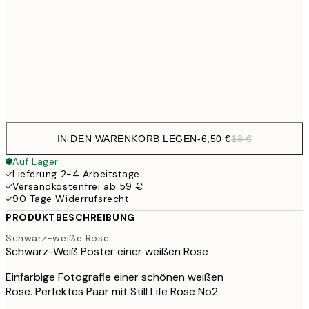
9,
30x40 cm
19,
Frame
options
IN DEN WARENKORB LEGEN
-
6,50 €
13 €
Auf Lager
Lieferung 2-4 Arbeitstage
Versandkostenfrei ab 59 €
90 Tage Widerrufsrecht
PRODUKTBESCHREIBUNG
Schwarz-weiße Rose
Schwarz-Weiß Poster einer weißen Rose
Einfarbige Fotografie einer schönen weißen
Rose. Perfektes Paar mit Still Life Rose No2.