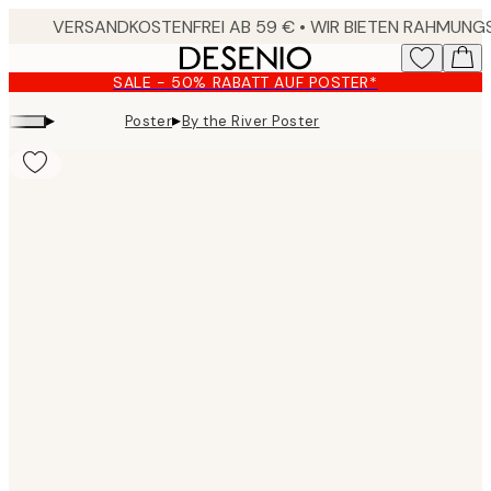
Skip
to
main
SALE - 50% RABATT AUF POSTER*
content.
▸
▸
Poster
By the River Poster
Product
images