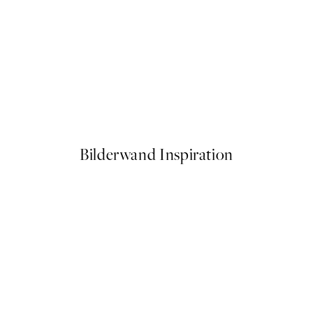
50%*
Asymmetrical Shapes No2 Po
Ab 9,98 €
19,95 €
Bilderwand Inspiration