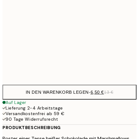
9,
30x40 cm
19,
13,7
40x50 cm
27,
16,2
50x70 cm
32,
Frame
options
IN DEN WARENKORB LEGEN
-
6,50 €
13 €
Auf Lager
Lieferung 2-4 Arbeitstage
Versandkostenfrei ab 59 €
90 Tage Widerrufsrecht
PRODUKTBESCHREIBUNG
Poster einer Tasse heißer Schokolade mit Marshmallows,