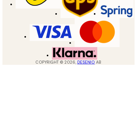
COPYRIGHT ©
2026
,
DESENIO
AB