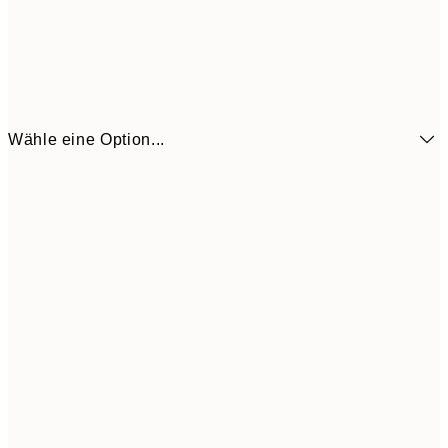
Wähle eine Option...
6,
21x30 cm