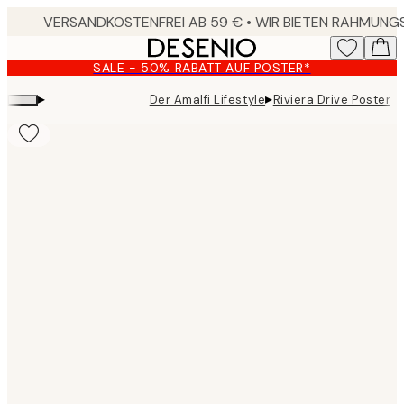
Skip
to
main
SALE - 50% RABATT AUF POSTER*
content.
▸
▸
Der Amalfi Lifestyle
Riviera Drive Poster
Product
images