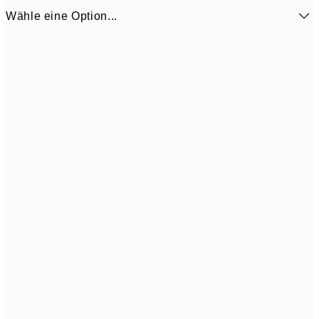
Wähle eine Option...
9,
30x40 cm
19,
Frame
options