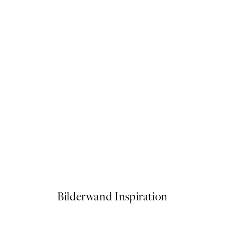
50%*
Citrus Cruise Poster
Ab 6,50 €
13 €
Bilderwand Inspiration