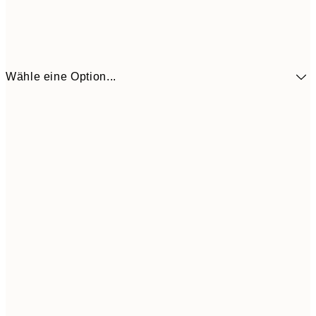
Wähle eine Option...
9,
30x40 cm
19,