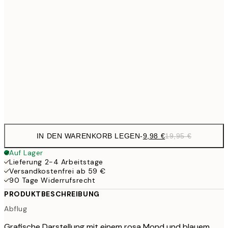
16,2
50x70 cm
32,
24,5
70x100 cm
59,5
100x150 cm
1
Frame
options
IN DEN WARENKORB LEGEN
-
9,98 €
19,95 €
Auf Lager
Lieferung 2-4 Arbeitstage
Versandkostenfrei ab 59 €
90 Tage Widerrufsrecht
PRODUKTBESCHREIBUNG
Abflug
Grafische Darstellung mit einem rosa Mond und blauem