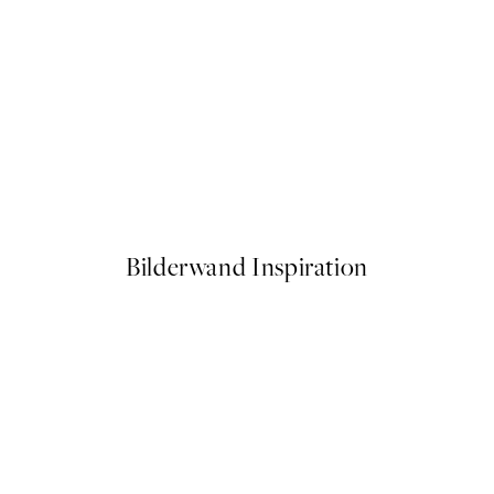
50%*
ika - Chirping and Chilling Poster
Vintage Mackerel Poster
Ab 3,98 €
7,95 €
Bilderwand Inspiration