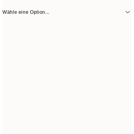
Wähle eine Option...
13,7
50x50 cm
27,
Frame