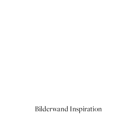
50%*
the Jungle Poster
Composition No2 Poster
Ab 6,50 €
13 €
Bilderwand Inspiration