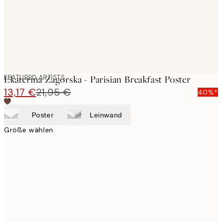
FEATURED ARTISTS
Ekaterina Zagorska - Parisian Breakfast Poster
13,17 €
21,95 €
40%*
Poster
Leinwand
Größe wählen