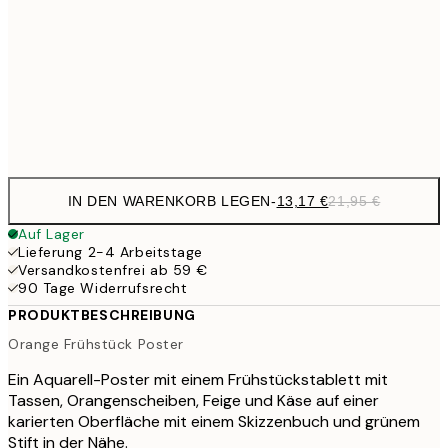
71,4
100x150 cm
1
Frame
options
IN DEN WARENKORB LEGEN
-
13,17 €
21,95 €
Auf Lager
Lieferung 2-4 Arbeitstage
Versandkostenfrei ab 59 €
90 Tage Widerrufsrecht
PRODUKTBESCHREIBUNG
Orange Frühstück Poster
Ein Aquarell-Poster mit einem Frühstückstablett mit
Tassen, Orangenscheiben, Feige und Käse auf einer
karierten Oberfläche mit einem Skizzenbuch und grünem
Stift in der Nähe.