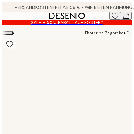
Skip
to
main
SALE - 50% RABATT AUF POSTER*
content.
▸
▸
Ekaterina Zagorska
Eka
Product
images