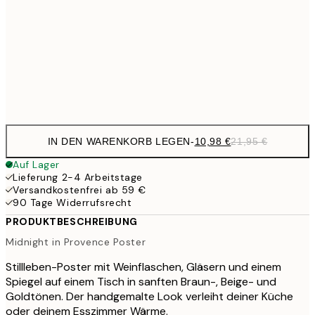
27,2
70x100 cm
54,
Frame
options
IN DEN WARENKORB LEGEN
-
10,98 €
21,95 €
Auf Lager
Lieferung 2-4 Arbeitstage
Versandkostenfrei ab 59 €
90 Tage Widerrufsrecht
PRODUKTBESCHREIBUNG
Midnight in Provence Poster
Stillleben-Poster mit Weinflaschen, Gläsern und einem
Spiegel auf einem Tisch in sanften Braun-, Beige- und
Goldtönen. Der handgemalte Look verleiht deiner Küche
oder deinem Esszimmer Wärme.