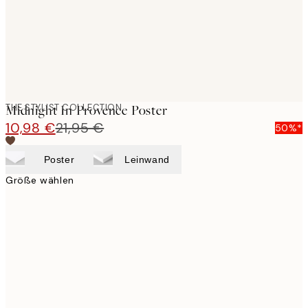
THE STYLIST COLLECTION
Midnight In Provence Poster
10,98 €
21,95 €
50%*
Poster
Leinwand
Größe wählen