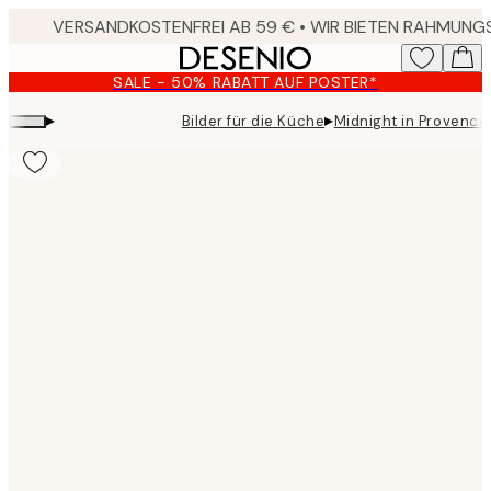
Skip
to
main
SALE - 50% RABATT AUF POSTER*
content.
▸
▸
Bilder für die Küche
Midnight in Provence
Product
images