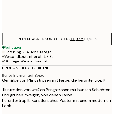
32,
Frame
options
IN DEN WARENKORB LEGEN
-
11,97 €
19,95 €
Auf Lager
Lieferung 2-4 Arbeitstage
Versandkostenfrei ab 59 €
90 Tage Widerrufsrecht
PRODUKTBESCHREIBUNG
Bunte Blumen auf Beige
Gemälde von Pfingstrosen mit Farbe, die heruntertropft.
Illustration von weißen Pfingstrosen mit bunten Schichten
und grünen Zweigen, von denen Farbe
heruntertropft. Künstlerisches Poster mit einem modernen
Look.