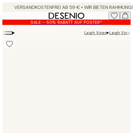
Skip
to
main
SALE - 50% RABATT AUF POSTER*
content.
▸
▸
Leigh Viner
Leigh Viner
Product
images