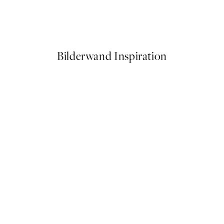
stera Poster
Surfboards Poster
Ab 6,50 €
13 €
Bilderwand Inspiration