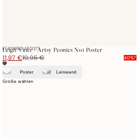
FEATURED ARTISTS
Leigh Viner - Artsy Peonies No1 Poster
11,97 €
19,95 €
40%*
Poster
Leinwand
Größe wählen