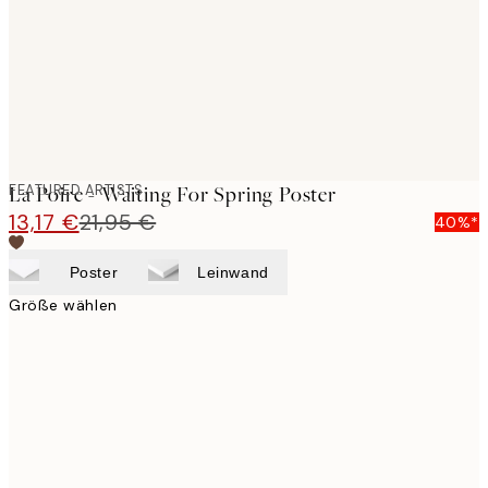
images
FEATURED ARTISTS
La Poire - Waiting For Spring Poster
13,17 €
21,95 €
40%*
Poster
Leinwand
Größe wählen