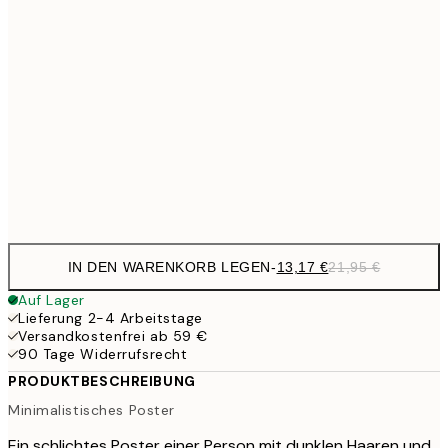
22,8
50x70 cm
32,6
70x100 cm
54,
71,4
100x150 cm
1
Frame
options
IN DEN WARENKORB LEGEN
-
13,17 €
21,95 €
Auf Lager
Lieferung 2-4 Arbeitstage
Versandkostenfrei ab 59 €
90 Tage Widerrufsrecht
PRODUKTBESCHREIBUNG
Minimalistisches Poster
Ein schlichtes Poster einer Person mit dunklen Haaren und