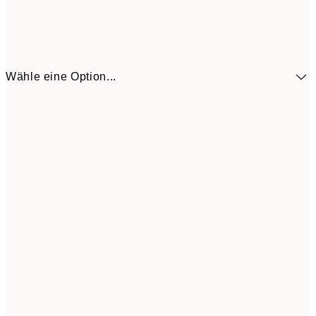
Wähle eine Option...
13,1
30x40 cm
21,